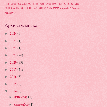
ЛеЗ 0018782
ЛеЗ 0018783
ЛеЗ 0018830
ЛеЗ 0018835
ЛеЗ
ggg
0018836
ЛеЗ 0018848
ЛеЗ 0018852
ab
nagrada "Branko
Miljković"
Архива чланака
2024
(3)
►
2023
(1)
►
2022
(1)
►
2021
(24)
►
2020
(73)
►
2017
(51)
►
2016
(8)
►
2015
(9)
►
2014
(9)
▼
децембар
(1)
►
септембар
(1)
►