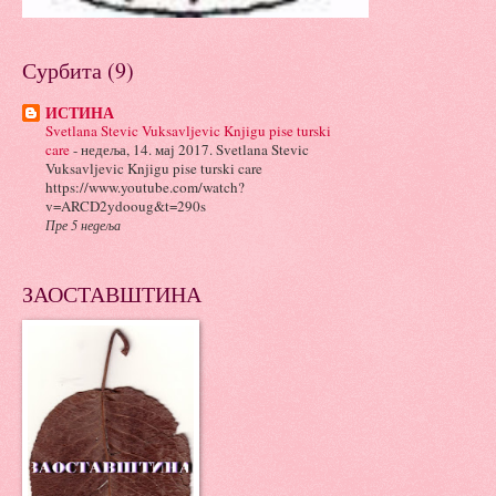
Сурбита (9)
ИСТИНА
Svetlana Stevic Vuksavljevic Knjigu pise turski
care
-
недеља, 14. мај 2017. Svetlana Stevic
Vuksavljevic Knjigu pise turski care
https://www.youtube.com/watch?
v=ARCD2ydooug&t=290s
Пре 5 недеља
ЗАОСТАВШТИНА