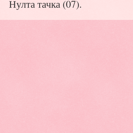
Нулта тачка (07).