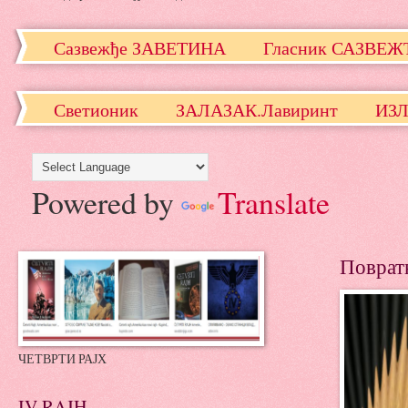
Сазвежђе ЗАВЕТИНА
Гласник САЗВЕ
Светионик
ЗАЛАЗАК.Лавиринт
ИЗ
Powered by
Translate
Поврат
ЧЕТВРТИ РАЈХ
IV RAJH