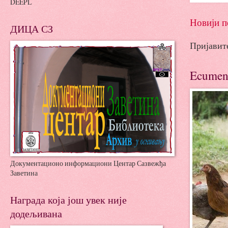
DEEPL
Новији п
ДИЦА СЗ
Пријавит
Ecumen
Документационо информациони Центар Сазвежђа
Заветина
Награда која још увек није
додељивана