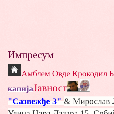
Импресум
Амблем
Овде
Крокодил
Б
Јавност
капија
"Сазвежђе З"
& Мирослав 
Улица Цара Лазара 15, Србиј