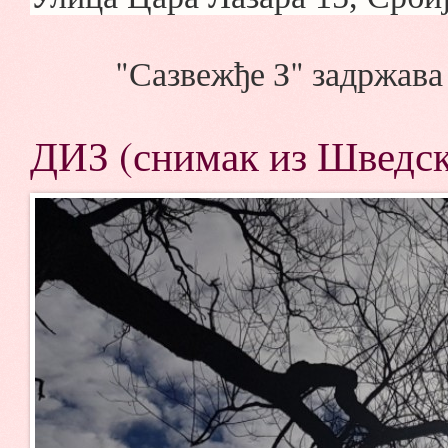
"Сазвежђе З" задржава
ДИЗ (снимак из Шведске