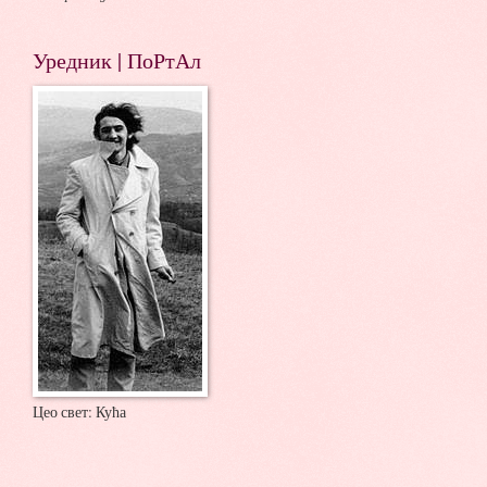
Уредник | ПоРтАл
Цео свет: Кућа