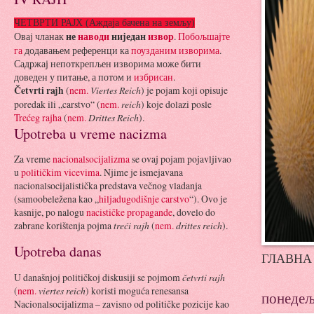
ЧЕТВРТИ РАЈХ (Аждаја бачена на земљу)
Овај чланак
не
наводи
ниједан
извор
.
Побољшајте
га
додавањем референци ка
поузданим изворима
.
Садржај непоткрепљ
ен изворима може бити
доведен у питање, а потом и
избрисан
.
Četvrti rajh
(
nem.
Viertes Reich
) je pojam koji opisuje
poredak ili „carstvo“ (
nem.
reich
) koje dolazi posle
Trećeg rajha
(
nem.
Drittes Reich
).
Upotreba u vreme nacizma
Za vreme
nacionalsocijalizma
se ovaj pojam pojavljivao
u
političkim vicevima
. Njime je ismejavana
nacionalsocijalistička predstava večnog vladanja
(samoobeležena kao „
hiljadugodišnje carstvo
“). Ovo je
kasnije, po nalogu
nacističke propagande
, dovelo do
zabrane korištenja pojma
treći rajh
(
nem.
drittes reich
).
Upotreba danas
ГЛАВНА 
U današnjoj političkoj diskusiji se pojmom
četvrti rajh
(
nem.
viertes reich
) koristi moguća renesansa
понедељ
Nacionalsocijalizma – zavisno od političke pozicije kao