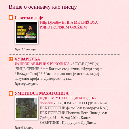
Више о оснивачу као писцу
Савет за визије
Filip Djordjević: BIA ME UNIŠTAVA
PSIHOTRONSKIM ORUŽJEM
-
Пре 11 месеци
ЧУВАРКУЋА
Из НЕОБЈАВЉЕНИХ РУКОПИСА
-
*СУЗЕ ДРУГ(А)
(ЧИЈ)Е СРБИЈЕ * * * Бог има свој начин. *Људи свој.*
*Нељуди "свој".* *Ако не знаш шта је истина, гледај
искусног кројача. Деведесет пута...
Пре годину дана
УМЕТНОСТ МАХАГОНИЈА
ЈЕДНОМ У СТО ГОДИНА.Кад Пек
побесни
-
ЈЕДНОМ У СТО ГОДИНА КАД
ПЕК ПОБЕСНИ филм Белатукадруза КАД
ПЕК ПОБЕСНИ Поплава Пека, Звижд, с-и
Србија. !5 - 19. мај 2014. Канал
ЗАВЕТИНЕ+ Продуцент Др Дим...
Пре 6 година