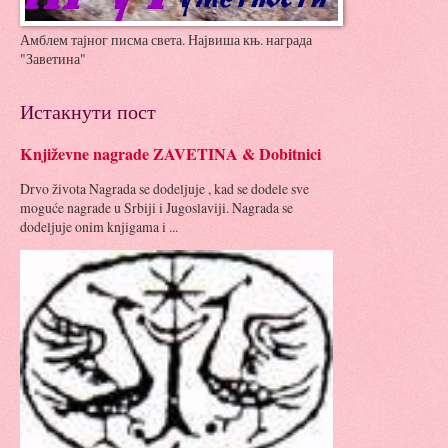
Амблем тајног писма света. Највиша књ. награда
"Заветина"
Истакнути пост
Književne nagrade ZAVETINA & Dobitnici
Drvo života Nagrada se dodeljuje , kad se dodele sve
moguće nagrade u Srbiji i Jugoslaviji. Nagrada se
dodeljuje onim knjigama i ...