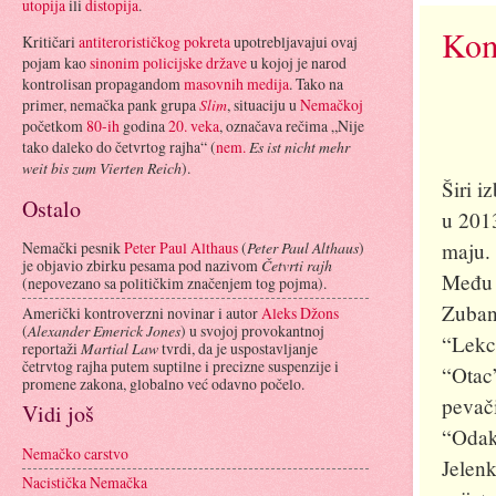
utopija
ili
distopija
.
Ko
Kritičari
antiterorističkog pokreta
upotrebljavajui ovaj
pojam kao
sinonim
policijske države
u kojoj je narod
kontrolisan propagandom
masovnih medija
. Tako na
primer, nemačka pank grupa
Slim
, situaciju u
Nemačkoj
početkom
80-ih
godina
20. veka
, označava rečima „Nije
tako daleko do četvrtog rajha“ (
nem.
Es ist nicht mehr
weit bis zum Vierten Reich
).
Širi i
Ostalo
u 2013
maju.
Nemački pesnik
Peter Paul Althaus
(
Peter Paul Althaus
)
je objavio zbirku pesama pod nazivom
Četvrti rajh
Među 
(nepovezano sa političkim značenjem tog pojma).
Zubano
Američki kontroverzni novinar i autor
Aleks Džons
(
Alexander Emerick Jones
) u svojoj provokantnoj
“Lekci
reportaži
Martial Law
tvrdi, da je uspostavljanje
četrvtog rajha putem suptilne i precizne suspenzije i
“Otac
promene zakona, globalno već odavno počelo.
pevači
Vidi još
“Odakl
Nemačko carstvo
Jelen
Nacistička Nemačka