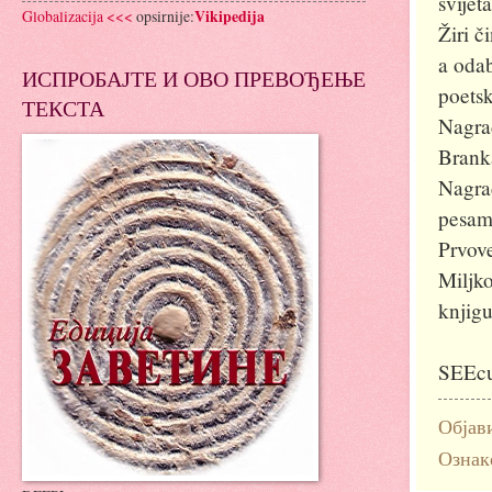
svijet
Globalizacija <<<
opsirnije:
Vikipedija
Žiri č
a odab
ИСПРОБАЈТЕ И ОВО ПРЕВОЂЕЊЕ
poetsk
ТЕКСТА
Nagra
Brank
Nagra
pesam
Prvove
Miljko
knjig
SEEcu
Објав
Ознак